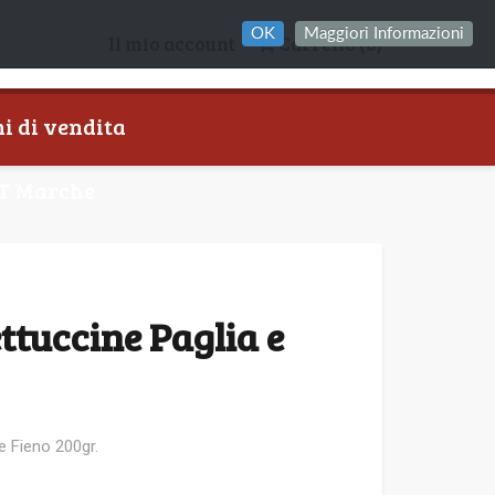
OK
Maggiori Informazioni
Il mio account
Carrello
(0)
i di vendita
T Marche
ttuccine Paglia e
e Fieno 200gr.