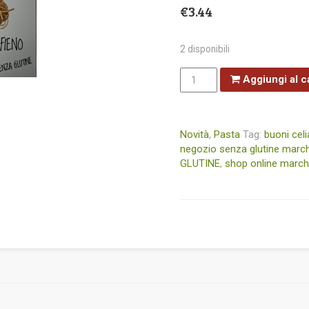
€
3.44
2 disponibili
Free
Aggiungi al c
Chef
Fettuccine
Paglia
e
Fieno
200gr.
Novità
,
Pasta
Tag:
buoni cel
quantità
negozio senza glutine marc
GLUTINE
,
shop online marc