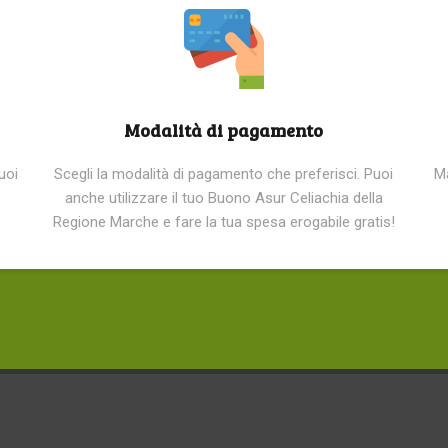
Modalità di pagamento
uoi
Scegli la modalità di pagamento che preferisci. Puoi
M
anche utilizzare il tuo Buono Asur Celiachia della
Regione Marche e fare la tua spesa erogabile gratis!