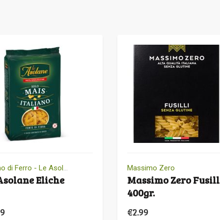
Molino di Ferro - Le Asolane
Massimo Zero
Asolane Eliche
Massimo Zero Fusill
400gr.
59
€
2.99