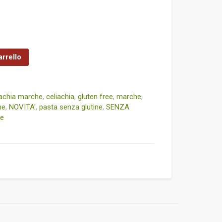
arrello
iachia marche
,
celiachia
,
gluten free
,
marche
,
he
,
NOVITA'
,
pasta senza glutine
,
SENZA
he