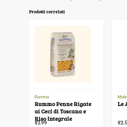
Prodotti correlati
Rummo
Rummo Penne Rigate
Le 
ai Ceci di Toscana e
Riso Integrale
€
2.99
€
2.