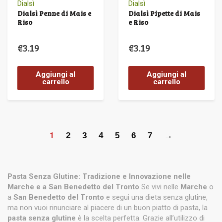
Dialsì
Dialsì
Dialsì Penne di Mais e
Dialsì Pipette di Mais
Riso
e Riso
€
3.19
€
3.19
Aggiungi al
Aggiungi al
carrello
carrello
1
2
3
4
5
6
7
→
Pasta Senza Glutine: Tradizione e Innovazione nelle
Marche e a San Benedetto del Tronto
Se vivi nelle
Marche
o
a
San Benedetto del Tronto
e segui una dieta senza glutine,
ma non vuoi rinunciare al piacere di un buon piatto di pasta, la
pasta senza glutine
è la scelta perfetta. Grazie all’utilizzo di