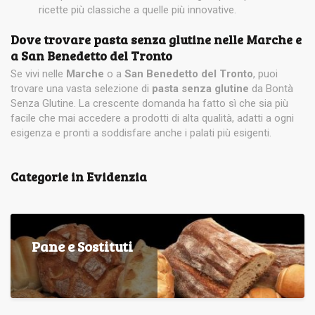
ricette più classiche a quelle più innovative.
Dove trovare pasta senza glutine nelle Marche e
a San Benedetto del Tronto
Se vivi nelle
Marche
o a
San Benedetto del Tronto
, puoi
trovare una vasta selezione di
pasta senza glutine
da Bontà
Senza Glutine. La crescente domanda ha fatto sì che sia più
facile che mai accedere a prodotti di alta qualità, adatti a ogni
esigenza e pronti a soddisfare anche i palati più esigenti.
Categorie in Evidenzia
Pane e Sostituti