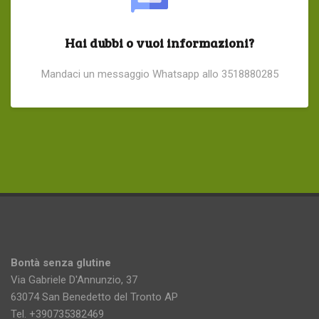
Hai dubbi o vuoi informazioni?
Mandaci un messaggio Whatsapp allo 3518880285
Bontà senza glutine
Via Gabriele D'Annunzio, 37
63074 San Benedetto del Tronto AP
Tel. +390735382469