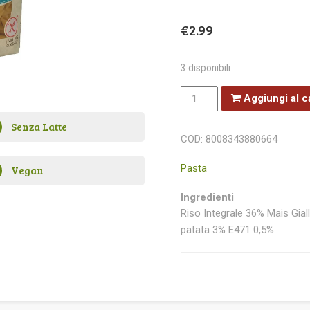
€
2.99
3 disponibili
Rummo
Aggiungi al c
Penne
Rigate
quantità
Senza Latte
COD:
8008343880664
Pasta
Vegan
Ingredienti
Riso Integrale 36% Mais Gia
patata 3% E471 0,5%