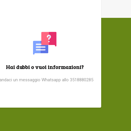
Hai dubbi o vuoi informazioni?
andaci un messaggio Whatsapp allo 3518880285