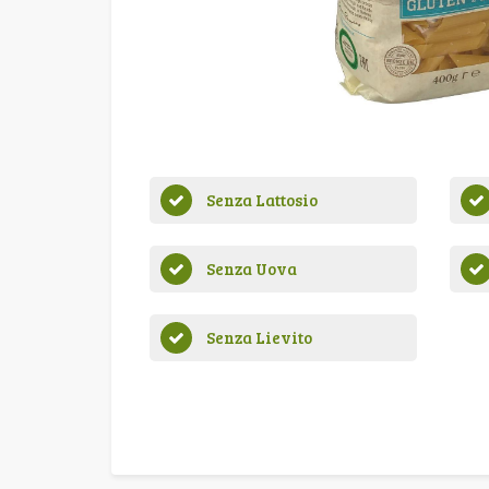
Senza Lattosio
Senza Uova
Senza Lievito