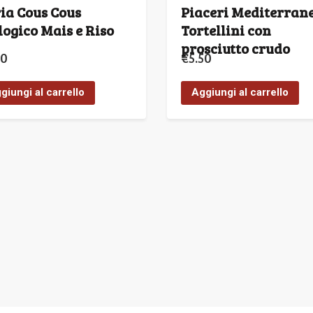
ia Cous Cous
Piaceri Mediterran
logico Mais e Riso
Tortellini con
prosciutto crudo
20
€
5.50
giungi al carrello
Aggiungi al carrello