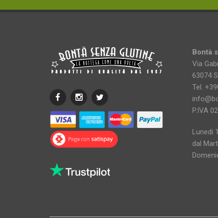
Bontà s
Via Gabr
63074 S
Tel. +3
info@bo
P.IVA 0
Lunedi 
dal Mart
Domenic