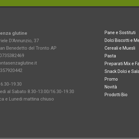
Pane e Sostituti
enza glutine
iele D'Annunzio, 37
Dolci Biscotti e 
an Benedetto del Tronto AP
Cereali e Muesli
90735382469
Pasta
ntasenzaglutine.it
Preparati Mix e F
2357920442
Snack Dolci e Sala
Promo
16.30-19.30
Novità
edi al Sabato 8.30-13.00/16.30-19.30
Prodotti Bio
a e Lunedi mattina chiuso