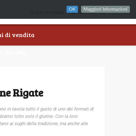
OK
Maggiori Informazioni
Il mio account
Carrello
(0)
i di vendita
T Marche
e Rigate
no in tavola tutto il
gusto di uno dei formati di
biamo tolto solo il glutine. Con la loro
tano ai sughi della tradizione, ma
anche alle