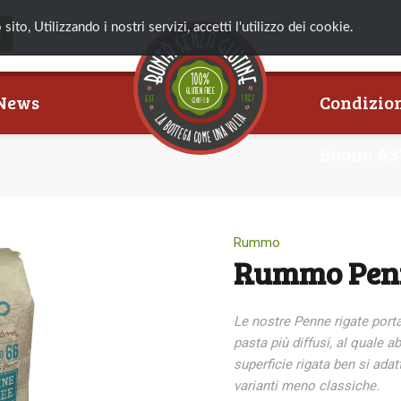
ito, Utilizzando i nostri servizi, accetti l'utilizzo dei cookie.
News
Condizion
Buono AS
Rummo
Rummo Penn
Le nostre Penne rigate porta
pasta più diffusi, al quale
ab
superficie
rigata ben si adat
varianti meno classiche.