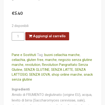
€
5.40
2 disponibili
Revolution
Aggiungi al carrello
Pangrattato
Senza
Glutine
quantità
Pane e Sostituti
Tag:
buoni celiachia marche
,
celiachia
,
gluten free
,
marche
,
negozio senza glutine
marche
,
revolution
,
Revolution Pangrattato Senza
Glutine
,
SENZA GLUTINE
,
SENZA LATTE
,
SENZA
LATTOSIO
,
SENZA UOVA
,
shop online marche
,
snack
senza glutine
Ingredienti
Amido di FRUMENTO deglutinato (origine EU), acqua,
lievito di birra (Saccharomyces cerevisiae, sale),