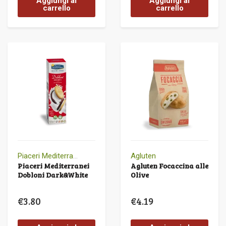
Aggiungi al
Aggiungi al
carrello
carrello
Piaceri Mediterranei
Agluten
Piaceri Mediterranei
Agluten Focaccina alle
Dobloni Dark&White
Olive
€
3.80
€
4.19