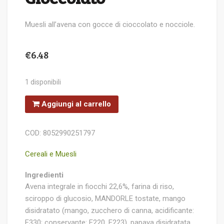
Muesli all’avena con gocce di cioccolato e nocciole.
€
6.48
1 disponibili
Laboratorio
Aggiungi al carrello
Graziosi
Muesli
Nocciole
e
COD:
8052990251797
Cioccolato
quantità
Cereali e Muesli
Ingredienti
Avena integrale in fiocchi 22,6%, farina di riso,
sciroppo di glucosio, MANDORLE tostate, mango
disidratato (mango, zucchero di canna, acidificante:
E330; conservante: E220, E223), papaya disidratata