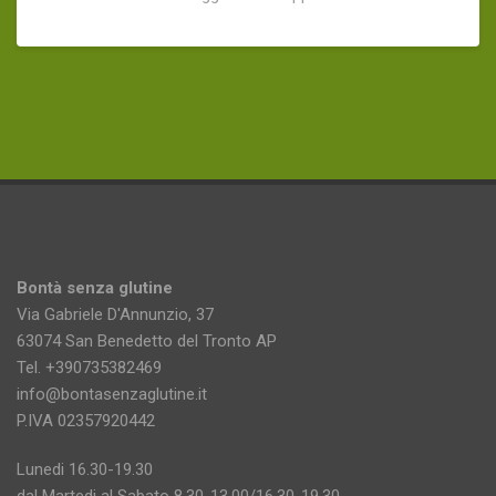
Bontà senza glutine
Via Gabriele D'Annunzio, 37
63074 San Benedetto del Tronto AP
Tel. +390735382469
info@bontasenzaglutine.it
P.IVA 02357920442
Lunedi 16.30-19.30
dal Martedi al Sabato 8.30-13.00/16.30-19.30