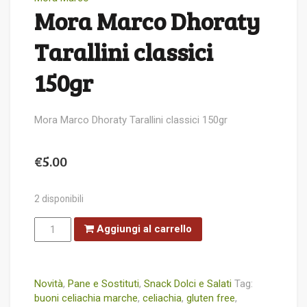
Mora Marco Dhoraty
Tarallini classici
150gr
Mora Marco Dhoraty Tarallini classici 150gr
€
5.00
2 disponibili
Mora
Aggiungi al carrello
Marco
Dhoraty
Tarallini
classici
150gr
quantità
Novità
,
Pane e Sostituti
,
Snack Dolci e Salati
Tag:
buoni celiachia marche
,
celiachia
,
gluten free
,