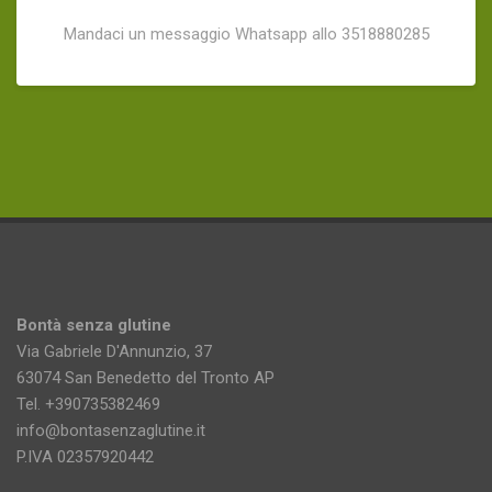
Mandaci un messaggio Whatsapp allo 3518880285
Bontà senza glutine
Via Gabriele D'Annunzio, 37
63074 San Benedetto del Tronto AP
Tel. +390735382469
info@bontasenzaglutine.it
P.IVA 02357920442