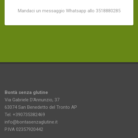
Mandaci un messaggio Whatsapp allo 3518880285
Bontà senza glutine
Via Gabriele D'Annunzio, 37
63074 San Benedetto del Tronto AP
Tel. +390735382469
info@bontasenzaglutine.it
P.IVA 02357920442