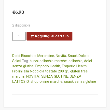
€
6.90
2 disponibili
Emporio
Aggiungi al carrello
Health
Frollini
alla
Nocciola
Tostate
200
Dolci Biscotti e Merendine
,
Novità
,
Snack Dolci e
gr.
Salati
Tag:
buoni celiachia marche
,
celiachia
,
dolci
quantità
senza glutine
,
Emporio Health
,
Emporio Health
Frollini alla Nocciola tostate 200 gr.
,
gluten free
,
marche
,
NOVITA'
,
SENZA GLUTINE
,
SENZA
LATTOSIO
,
shop online marche
,
snack senza glutine