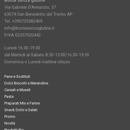
Bontà senza glutine
Via Gabriele D'Annunzio, 37
63074 San Benedetto del Tronto AP
Tel. +390735382469
info@bontasenzaglutine.it
P.IVA 02357920442
Lunedi 16.30-19.30
dal Martedi al Sabato 8.30-13.00/16.30-19.30
Domenica e Lunedi mattina chiuso
Pane e Sostituti
Dolci Biscotti e Merendine
Cereali e Muesli
Pasta
Preparati Mix e Farine
Snack Dolci e Salati
Promo
Novità
Prodotti Bio