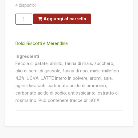
4 disponibili
Crich
Aggiungi al carrello
Biscotti
al
miele
millefiori
quantità
Dolci Biscotti e Merendine
Ingredienti
Fecola di patate, amido, farina di mais, zucchero,
olio di semi di girasole, farina di riso, miele millefiori
4,2%, UOVA, LATTE intero in polvere, aromi, sale,
agenti lievitanti: carbonato acido di ammonio,
carbonato acido di sodio; antiossidante: estratto di
rosmarino. Può contenere tracce di: SOIA.