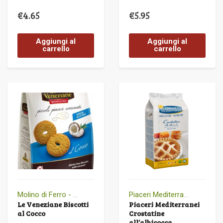
€
4.65
€
5.95
Aggiungi al
Aggiungi al
carrello
carrello
Molino di Ferro - Le Veneziane
Piaceri Mediterranei
Le Veneziane Biscotti
Piaceri Mediterranei
al Cocco
Crostatine
all’albicocca