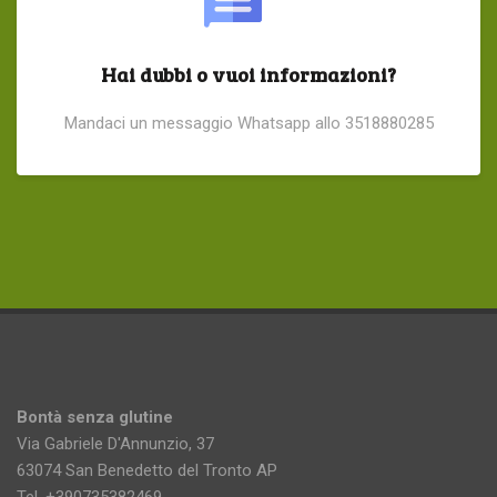
Hai dubbi o vuoi informazioni?
Mandaci un messaggio Whatsapp allo 3518880285
Bontà senza glutine
Via Gabriele D'Annunzio, 37
63074 San Benedetto del Tronto AP