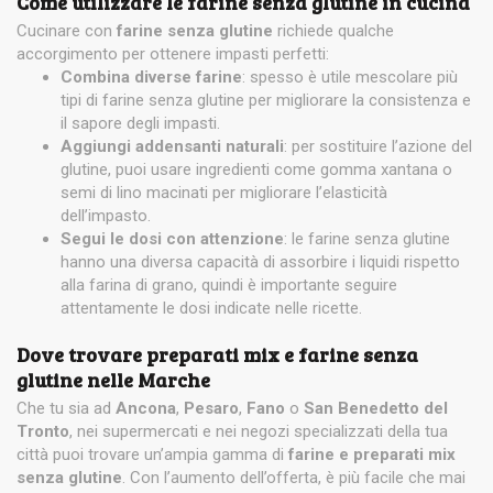
Come utilizzare le farine senza glutine in cucina
Cucinare con
farine senza glutine
richiede qualche
accorgimento per ottenere impasti perfetti:
Combina diverse farine
: spesso è utile mescolare più
tipi di farine senza glutine per migliorare la consistenza e
il sapore degli impasti.
Aggiungi addensanti naturali
: per sostituire l’azione del
glutine, puoi usare ingredienti come gomma xantana o
semi di lino macinati per migliorare l’elasticità
dell’impasto.
Segui le dosi con attenzione
: le farine senza glutine
hanno una diversa capacità di assorbire i liquidi rispetto
alla farina di grano, quindi è importante seguire
attentamente le dosi indicate nelle ricette.
Dove trovare preparati mix e farine senza
glutine nelle Marche
Che tu sia ad
Ancona
,
Pesaro
,
Fano
o
San Benedetto del
Tronto
, nei supermercati e nei negozi specializzati della tua
città puoi trovare un’ampia gamma di
farine e preparati mix
senza glutine
. Con l’aumento dell’offerta, è più facile che mai