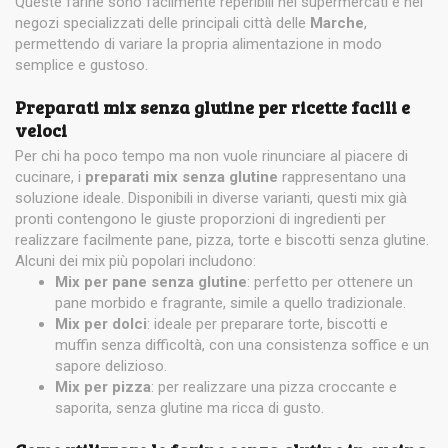
Queste farine sono facilmente reperibili nei supermercati e nei
negozi specializzati delle principali città delle
Marche
,
permettendo di variare la propria alimentazione in modo
semplice e gustoso.
Preparati mix senza glutine per ricette facili e
veloci
Per chi ha poco tempo ma non vuole rinunciare al piacere di
cucinare, i
preparati mix senza glutine
rappresentano una
soluzione ideale. Disponibili in diverse varianti, questi mix già
pronti contengono le giuste proporzioni di ingredienti per
realizzare facilmente pane, pizza, torte e biscotti senza glutine.
Alcuni dei mix più popolari includono:
Mix per pane senza glutine
: perfetto per ottenere un
pane morbido e fragrante, simile a quello tradizionale.
Mix per dolci
: ideale per preparare torte, biscotti e
muffin senza difficoltà, con una consistenza soffice e un
sapore delizioso.
Mix per pizza
: per realizzare una pizza croccante e
saporita, senza glutine ma ricca di gusto.