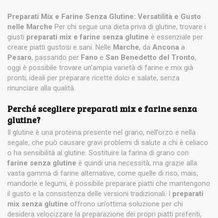
Preparati Mix e Farine Senza Glutine: Versatilità e Gusto
nelle Marche
Per chi segue una dieta priva di glutine, trovare i
giusti
preparati mix e farine senza glutine
è essenziale per
creare piatti gustosi e sani. Nelle
Marche
, da
Ancona
a
Pesaro
, passando per
Fano
e
San Benedetto del Tronto
,
oggi è possibile trovare un'ampia varietà di farine e mix già
pronti, ideali per preparare ricette dolci e salate, senza
rinunciare alla qualità.
Perché scegliere preparati mix e farine senza
glutine?
Il glutine è una proteina presente nel grano, nell’orzo e nella
segale, che può causare gravi problemi di salute a chi è celiaco
o ha sensibilità al glutine. Sostituire la farina di grano con
farine senza glutine
è quindi una necessità, ma grazie alla
vasta gamma di farine alternative, come quelle di riso, mais,
mandorle e legumi, è possibile preparare piatti che mantengono
il gusto e la consistenza delle versioni tradizionali. I
preparati
mix senza glutine
offrono un’ottima soluzione per chi
desidera velocizzare la preparazione dei propri piatti preferiti,