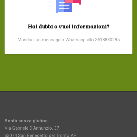
Hai dubbi o vuoi informazioni?
Mandaci un messaggio Whatsapp allo 3518880285
Bontà senza glutine
Via Gabriele D'Annunzio, 37
63074 San Benedetto del Tronto AP